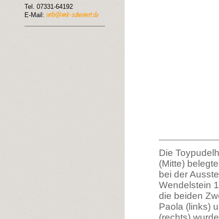
Tel. 07331-64192
info@mk-scheinert.de
E-Mail:
Die Toypudelh
(Mitte) belegte
bei der Ausste
Wendelstein 
die beiden Zw
Paola (links)
(rechts) wurden